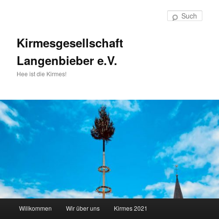
Zum
primären
Such
Inhalt
springen
Kirmesgesellschaft
Langenbieber e.V.
Hee ist die Kirmes!
Hauptmenü
Willkommen
Wir über uns
Kirmes 2021